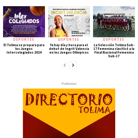
DEPORTES
DEPORTES
DEPORTES
El Tolima se prepara para
Ya hay día y hora para el
La Selección Tolima Sub-
los Juegos
debut de Ingrit Valencia
17 Femenina clasificó a la
Intercolegiados 2024
en los Juegos Olímpicos
Final Nacional Femenina
Sub-17
Publicidad