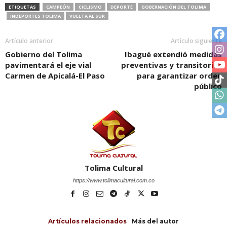
ETIQUETAS
CAMPEÓN
CICLISMO
DEPORTE
GOBERNACIÓN DEL TOLIMA
INDEPORTES TOLIMA
VUELTA AL SUR
Artículo anterior
Artículo siguiente
Gobierno del Tolima
Ibagué extendió medidas
pavimentará el eje vial
preventivas y transitorias
Carmen de Apicalá-El Paso
para garantizar orden
público
Tolima Cultural
https://www.tolimacultural.com.co
Artículos relacionados
Más del autor