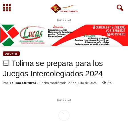
Publicidad
U
S
WhatsApp
+573249605958
DEPORTES
El Tolima se prepara para los
Juegos Intercolegiados 2024
Por
Tolima Cultural
-
Fecha modificada: 27 de julio de 2024
292
Publicidad