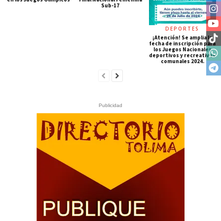
Sub-17
DEPORTES
¡Atención! Se amplia la
fecha de inscripción para
los Juegos Nacionales
deportivos y recreativos
comunales 2024.
Publicidad