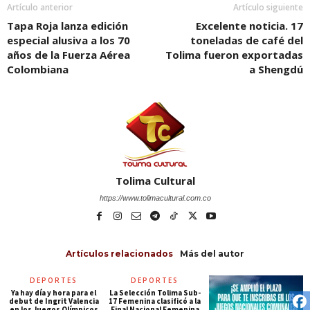
Artículo anterior
Artículo siguiente
Tapa Roja lanza edición
Excelente noticia. 17
especial alusiva a los 70
toneladas de café del
años de la Fuerza Aérea
Tolima fueron exportadas
Colombiana
a Shengdú
Tolima Cultural
https://www.tolimacultural.com.co
Artículos relacionados
Más del autor
DEPORTES
DEPORTES
Ya hay día y hora para el
La Selección Tolima Sub-
debut de Ingrit Valencia
17 Femenina clasificó a la
en los Juegos Olímpicos
Final Nacional Femenina