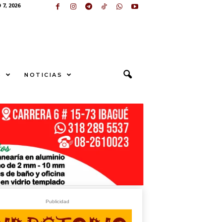
7, 2026
S
NOTICIAS
S
U
N
G
E
sApp
+573249605958
Publicidad