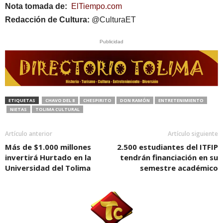
Nota tomada de:
ElTiempo.com
Redacción de Cultura:
@CulturaET
Publicidad
ETIQUETAS
CHAVO DEL 8
CHESPIRITO
DON RAMÓN
ENTRETENIMIENTO
NIETAS
TOLIMA CULTURAL
Artículo anterior
Artículo siguiente
Más de $1.000 millones
2.500 estudiantes del ITFIP
invertirá Hurtado en la
tendrán financiación en su
Universidad del Tolima
semestre académico