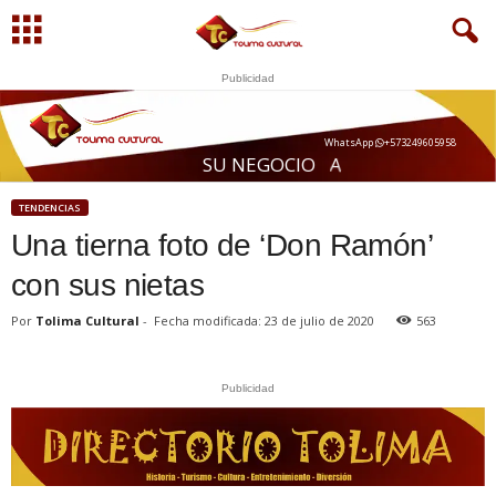
Publicidad
WhatsApp
+573249605958
S
U
N
E
G
O
C
I
O
A
Q
U
Í
TENDENCIAS
Una tierna foto de ‘Don Ramón’
con sus nietas
Por
Tolima Cultural
-
Fecha modificada: 23 de julio de 2020
563
Publicidad