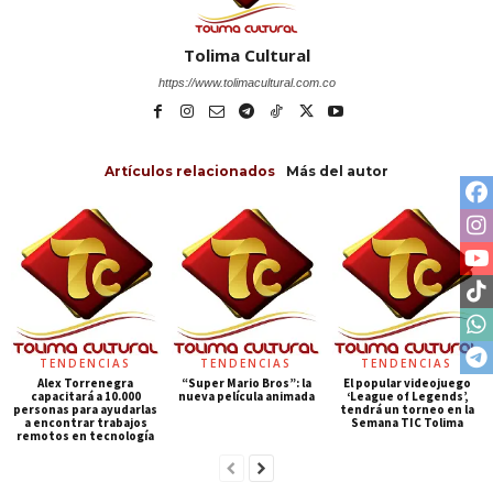
Tolima Cultural
https://www.tolimacultural.com.co
Artículos relacionados
Más del autor
TENDENCIAS
TENDENCIAS
TENDENCIAS
Alex Torrenegra
“Super Mario Bros”: la
El popular videojuego
capacitará a 10.000
nueva película animada
‘League of Legends’,
personas para ayudarlas
tendrá un torneo en la
a encontrar trabajos
Semana TIC Tolima
remotos en tecnología