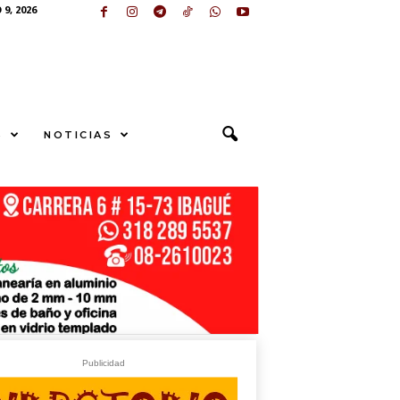
9, 2026
S
NOTICIAS
U
N
G
E
sApp
+573249605958
Publicidad