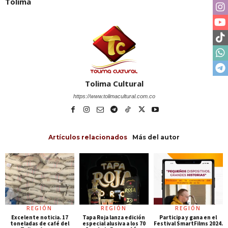
Tolima
Tolima Cultural
https://www.tolimacultural.com.co
Artículos relacionados
Más del autor
REGIÓN
REGIÓN
REGIÓN
Excelente noticia. 17
Tapa Roja lanza edición
Participa y gana en el
toneladas de café del
especial alusiva a los 70
Festival SmartFilms 2024.