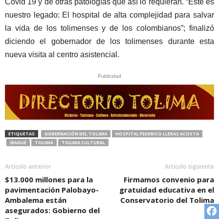
Covid 19 y de otras patologías que así lo requieran. “Este es
nuestro legado: El hospital de alta complejidad para salvar
la vida de los tolimenses y de los colombianos”; finalizó
diciendo el gobernador de los tolimenses durante esta
nueva visita al centro asistencial.
Publicidad
ETIQUETAS
GOBERNACIÓN DEL TOLIMA
HOSPITAL FEDERICO LLERAS ACOSTA
IBAGUÉ
TOLIMA
TOLIMA CULTURAL
Artículo anterior
Artículo siguiente
$13.000 millones para la
Firmamos convenio para
pavimentación Palobayo-
gratuidad educativa en el
Ambalema están
Conservatorio del Tolima
asegurados: Gobierno del