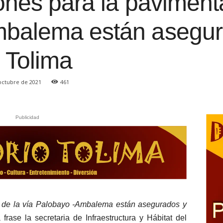
ones para la paviment
balema están asegur
 Tolima
octubre de 2021
461
Publicidad
n de la vía Palobayo -Ambalema están asegurados y
 frase la secretaria de Infraestructura y Hábitat del