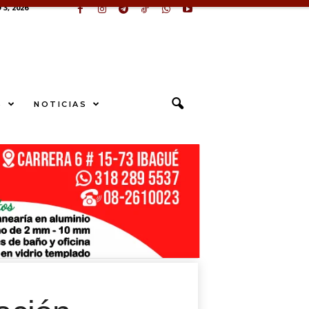
3, 2026
S
NOTICIAS
S
U
N
G
E
sApp
+573249605958