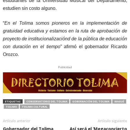
estudiantes de la Universidad Musical del Departamento,
estudien sin costo alguno.
“
En el Tolima somos pioneros en la implementación de
gratuidad educativa y estamos en la ruta de aprobación de
proyecto de institucionalizaciónd de la pública de educación
con duración en el tiempo
” afirmó el gobernador Ricardo
Orozco.
Publicidad
ETIQUETAS
CONSERVATORIO DEL TOLIMA
GOBERNACIÓN DEL TOLIMA
IBAGUÉ
TOLIMA
TOLIMA CULTURAL
Artículo anterior
Artículo siguiente
Gobernador del Tolima
Así será el ‘Megaconcierto