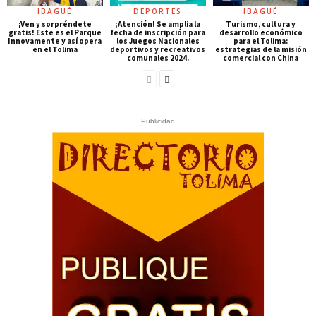
IBAGUÉ
DEPORTES
IBAGUÉ
¡Ven y sorpréndete
¡Atención! Se amplia la
Turismo, cultura y
gratis! Este es el Parque
fecha de inscripción para
desarrollo económico
Innovamente y así opera
los Juegos Nacionales
para el Tolima:
en el Tolima
deportivos y recreativos
estrategias de la misión
comunales 2024.
comercial con China
Publicidad