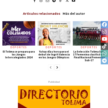
Artículos relacionados
Más del autor
DEPORTES
DEPORTES
DEPORTES
El Tolima se prepara para
Ya hay día y hora para el
La Selección Tolima Sub-
los Juegos
debut de Ingrit Valencia
17 Femenina clasificó a la
Intercolegiados 2024
en los Juegos Olímpicos
Final Nacional Femenina
Sub-17
Publicidad