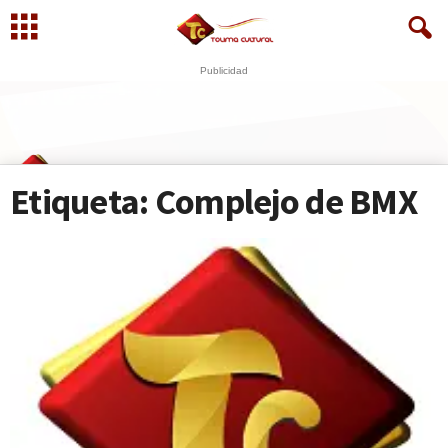
Publicidad
U
S
N
WhatsApp
+573249605958
Etiqueta: Complejo de BMX