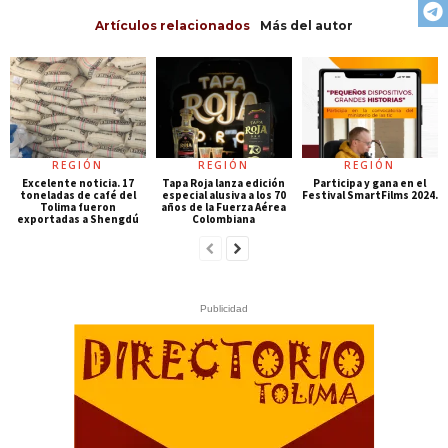
Artículos relacionados
Más del autor
REGIÓN
REGIÓN
REGIÓN
Excelente noticia. 17
Tapa Roja lanza edición
Participa y gana en el
toneladas de café del
especial alusiva a los 70
Festival SmartFilms 2024.
Tolima fueron
años de la Fuerza Aérea
exportadas a Shengdú
Colombiana
Publicidad