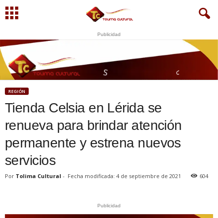
Publicidad
WhatsApp
+573249605958
O
G
S
U
N
E
REGIÓN
Tienda Celsia en Lérida se
renueva para brindar atención
permanente y estrena nuevos
servicios
Por
Tolima Cultural
-
Fecha modificada: 4 de septiembre de 2021
604
Publicidad