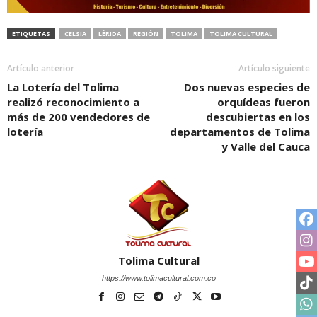
ETIQUETAS
CELSIA
LÉRIDA
REGIÓN
TOLIMA
TOLIMA CULTURAL
Artículo anterior
Artículo siguiente
La Lotería del Tolima
Dos nuevas especies de
realizó reconocimiento a
orquídeas fueron
más de 200 vendedores de
descubiertas en los
lotería
departamentos de Tolima
y Valle del Cauca
Tolima Cultural
https://www.tolimacultural.com.co