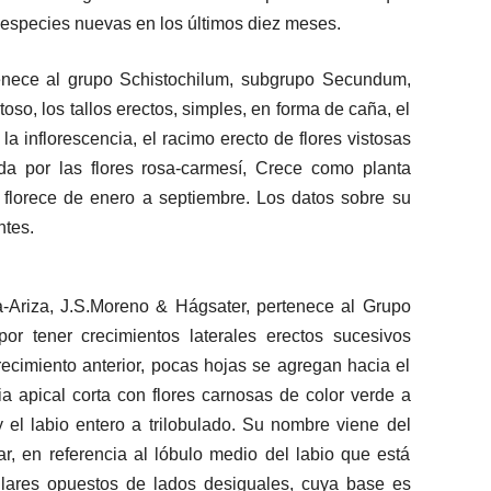
o especies nuevas en los últimos diez meses.
nece al grupo Schistochilum, subgrupo Secundum,
toso, los tallos erectos, simples, en forma de caña, el
 inflorescencia, el racimo erecto de flores vistosas
ida por las flores rosa-carmesí, Crece como planta
y florece de enero a septiembre. Los datos sobre su
ntes.
-Ariza, J.S.Moreno & Hágsater, pertenece al Grupo
por tener crecimientos laterales erectos sucesivos
crecimiento anterior, pocas hojas se agregan hacia el
cia apical corta con flores carnosas de color verde a
y el labio entero a trilobulado. Su nombre viene del
gular, en referencia al lóbulo medio del labio que está
ulares opuestos de lados desiguales, cuya base es