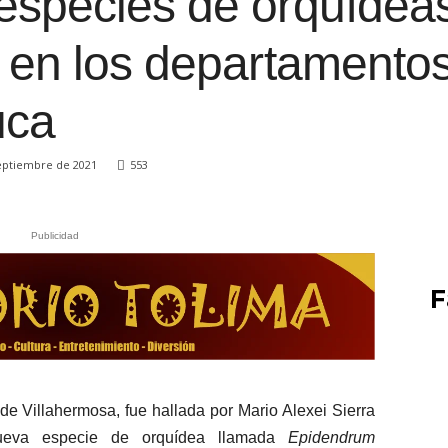
especies de orquídeas
 en los departamentos
uca
eptiembre de 2021
553
Publicidad
F
de Villahermosa, fue hallada por Mario Alexei Sierra
nueva especie de orquídea llamada
Epidendrum