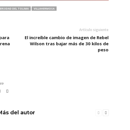
ERSIDAD DEL TOLIMA
VILLAHERMOSA
Artículo siguiente
 para
El increíble cambio de imagen de Rebel
trena
Wilson tras bajar más de 30 kilos de
peso
.co
Más del autor