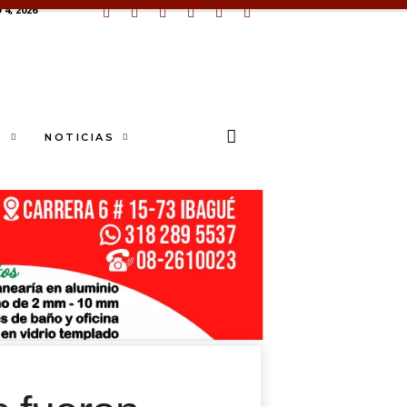
4, 2026
S
NOTICIAS
U
N
G
S
E
sApp
+573249605958