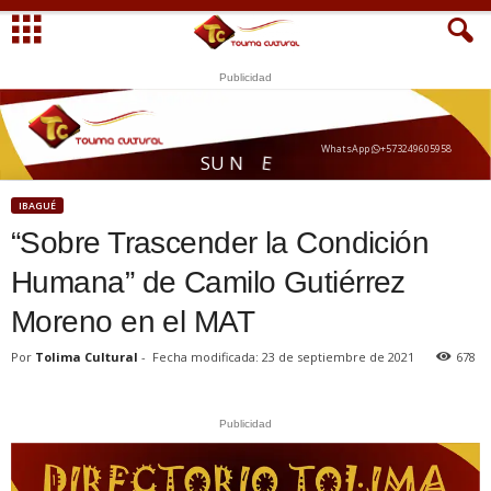
Publicidad
WhatsApp
+573249605958
Q
A
S
U
N
E
G
O
C
I
O
IBAGUÉ
“Sobre Trascender la Condición
Humana” de Camilo Gutiérrez
Moreno en el MAT
Por
Tolima Cultural
-
Fecha modificada: 23 de septiembre de 2021
678
Publicidad