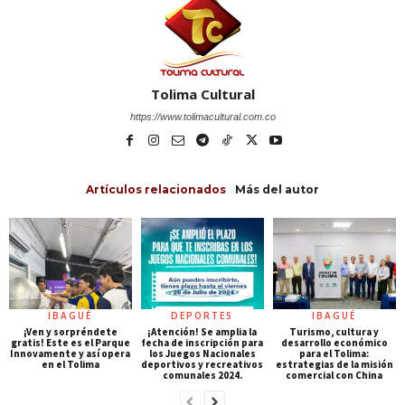
Tolima Cultural
https://www.tolimacultural.com.co
Artículos relacionados
Más del autor
IBAGUÉ
DEPORTES
IBAGUÉ
¡Ven y sorpréndete
¡Atención! Se amplia la
Turismo, cultura y
gratis! Este es el Parque
fecha de inscripción para
desarrollo económico
Innovamente y así opera
los Juegos Nacionales
para el Tolima:
en el Tolima
deportivos y recreativos
estrategias de la misión
comunales 2024.
comercial con China