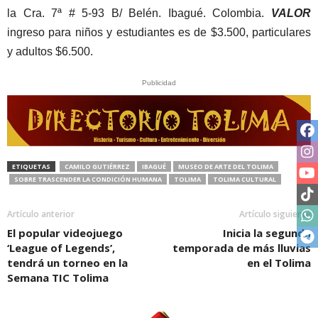
la Cra. 7ª # 5-93 B/ Belén. Ibagué. Colombia.
VALOR
ingreso para niños y estudiantes es de $3.500, particulares
y adultos $6.500.
Publicidad
ETIQUETAS
CAMILO GUTIÉRREZ
IBAGUÉ
MUSEO DE ARTE DEL TOLIMA
SOBRE TRASCENDER LA CONDICIÓN HUMANA
TOLIMA
TOLIMA CULTURAL
Artículo anterior
Artículo siguiente
El popular videojuego
Inicia la segunda
‘League of Legends’,
temporada de más lluvias
tendrá un torneo en la
en el Tolima
Semana TIC Tolima