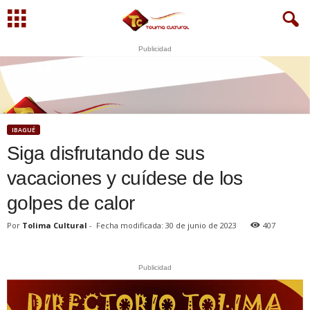
Publicidad
U
S
N
WhatsApp
+573249605958
IBAGUÉ
Siga disfrutando de sus
vacaciones y cuídese de los
golpes de calor
Por
Tolima Cultural
-
Fecha modificada: 30 de junio de 2023
407
Publicidad