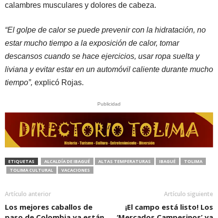
calambres musculares y dolores de cabeza.
“El golpe de calor se puede prevenir con la hidratación, no
estar mucho tiempo a la exposición de calor, tomar
descansos cuando se hace ejercicios, usar ropa suelta y
liviana y evitar estar en un automóvil caliente durante mucho
tiempo”,
explicó Rojas.
Publicidad
ETIQUETAS
ALCALDÍA DE IBAGUÉ
ALTAS TEMPERATURAS
IBAGUÉ
TOLIMA
TOLIMA CULTURAL
VACACIONES
Artículo anterior
Artículo siguiente
Los mejores caballos de
¡El campo está listo! Los
paso de Colombia ya están
‘Mercados Campesinos’ ya