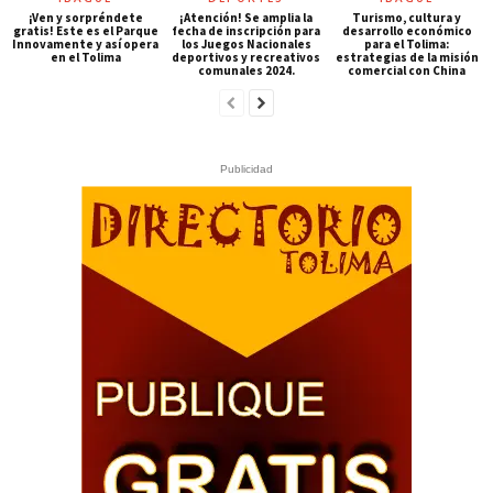
¡Ven y sorpréndete
¡Atención! Se amplia la
Turismo, cultura y
gratis! Este es el Parque
fecha de inscripción para
desarrollo económico
Innovamente y así opera
los Juegos Nacionales
para el Tolima:
en el Tolima
deportivos y recreativos
estrategias de la misión
comunales 2024.
comercial con China
Publicidad