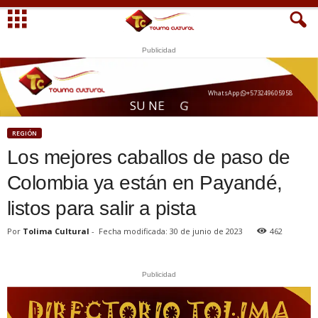
Publicidad
WhatsApp
+573249605958
A
O
S
U
N
E
G
O
C
I
REGIÓN
Los mejores caballos de paso de
Colombia ya están en Payandé,
listos para salir a pista
Por
Tolima Cultural
-
Fecha modificada: 30 de junio de 2023
462
Publicidad