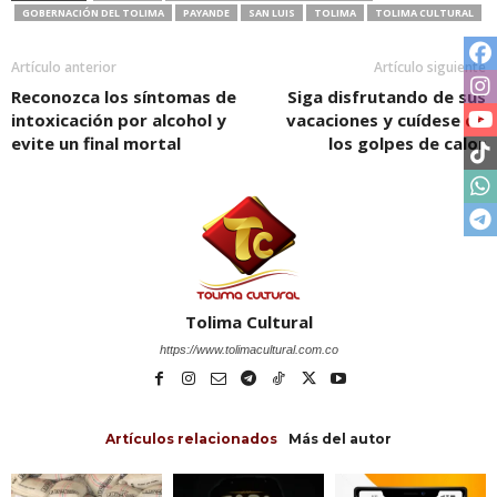
GOBERNACIÓN DEL TOLIMA
PAYANDE
SAN LUIS
TOLIMA
TOLIMA CULTURAL
Artículo anterior
Artículo siguiente
Reconozca los síntomas de
Siga disfrutando de sus
intoxicación por alcohol y
vacaciones y cuídese de
evite un final mortal
los golpes de calor
Tolima Cultural
https://www.tolimacultural.com.co
Artículos relacionados
Más del autor