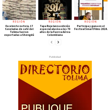
REGIÓN
REGIÓN
REGIÓN
Excelente noticia. 17
Tapa Roja lanza edición
Participa y gana en el
toneladas de café del
especial alusiva a los 70
Festival SmartFilms 2024.
Tolima fueron
años de la Fuerza Aérea
exportadas a Shengdú
Colombiana
Publicidad