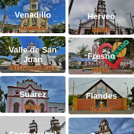
Venadillo
Herveo
Valle de San
Fresno
Juan
Suárez
Flandes