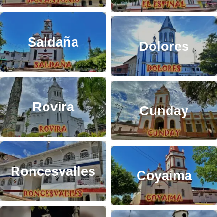
Saldaña
Dolores
Rovira
Cunday
Roncesvalles
Coyaima