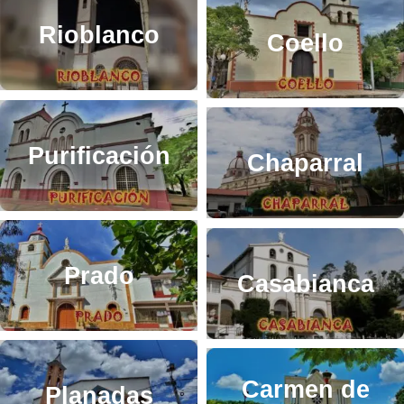
Rioblanco
Coello
Purificación
Chaparral
Prado
Casabianca
Carmen de
Planadas