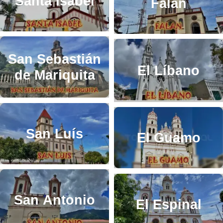
Santa Isabel
Falan
San Sebastián
El Líbano
de Mariquita
San Luís
El Guamo
San Antonio
El Espinal