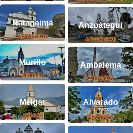
Natagaima
Anzoátegui
Murillo
Ambalema
Melgar
Alvarado
1 listado