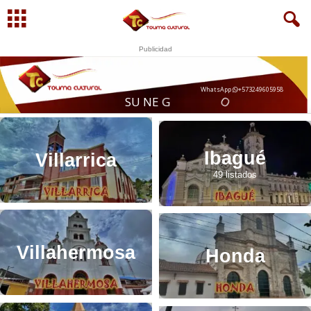
Publicidad
WhatsApp
+573249605958
Í
S
U
N
E
G
O
C
I
O
A
Q
U
Ibagué
Villarrica
49 listados
Villahermosa
Honda