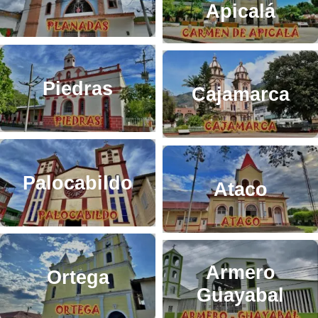
Apicalá
Piedras
Cajamarca
Palocabildo
Ataco
Armero
Ortega
Guayabal