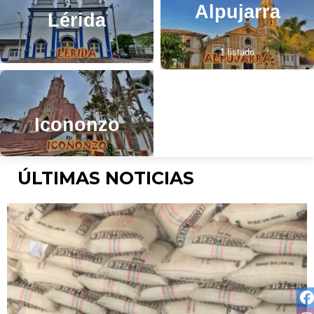
Alpujarra
Lérida
1 listado
Icononzo
ÚLTIMAS NOTICIAS