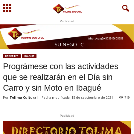
Publicidad
WhatsApp
+573249605958
U
Q
S
U
N
E
G
O
C
I
O
A
DEPORTES
IBAGUÉ
Prográmese con las actividades
que se realizarán en el Día sin
Carro y sin Moto en Ibagué
Por
Tolima Cultural
-
Fecha modificada: 15 de septiembre de 2021
719
Publicidad