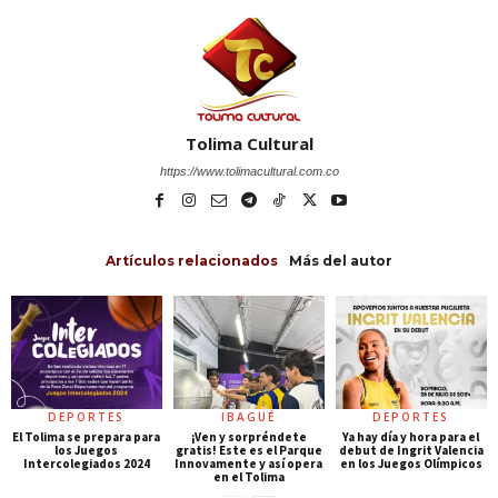
Tolima Cultural
https://www.tolimacultural.com.co
Artículos relacionados
Más del autor
DEPORTES
IBAGUÉ
DEPORTES
El Tolima se prepara para
¡Ven y sorpréndete
Ya hay día y hora para el
los Juegos
gratis! Este es el Parque
debut de Ingrit Valencia
Intercolegiados 2024
Innovamente y así opera
en los Juegos Olímpicos
en el Tolima