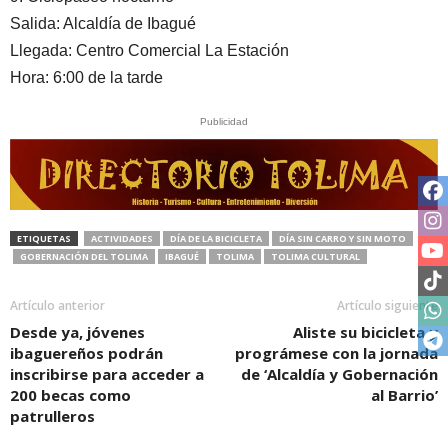
Salida: Alcaldía de Ibagué
Llegada: Centro Comercial La Estación
Hora: 6:00 de la tarde
Publicidad
ETIQUETAS
ACTIVIDADES
DÍA DE LA BICICLETA
DÍA SIN CARRO Y SIN MOTO
GOBERNACIÓN DEL TOLIMA
IBAGUÉ
TOLIMA
TOLIMA CULTURAL
Artículo anterior
Artículo siguiente
Desde ya, jóvenes
Aliste su bicicleta y
ibaguereños podrán
prográmese con la jornada
inscribirse para acceder a
de ‘Alcaldía y Gobernación
200 becas como
al Barrio’
patrulleros