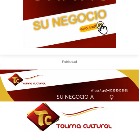
Publicidad
WhatsApp
+573249605958
S
U
N
E
G
O
C
I
O
A
Q
U
Í