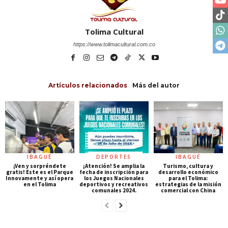
Tolima Cultural
https://www.tolimacultural.com.co
Artículos relacionados
Más del autor
IBAGUÉ
DEPORTES
IBAGUÉ
¡Ven y sorpréndete
¡Atención! Se amplia la
Turismo, cultura y
gratis! Este es el Parque
fecha de inscripción para
desarrollo económico
Innovamente y así opera
los Juegos Nacionales
para el Tolima:
en el Tolima
deportivos y recreativos
estrategias de la misión
comunales 2024.
comercial con China