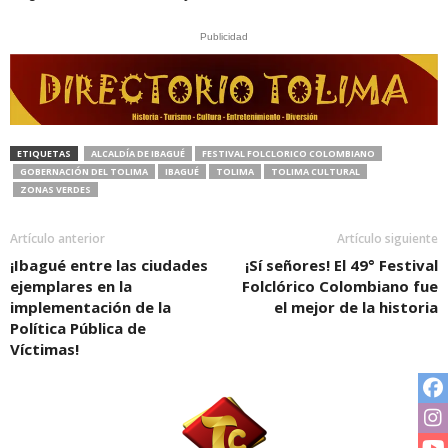
Publicidad
ETIQUETAS
ALCALDÍA DE IBAGUÉ
FESTIVAL FOLCLORICO COLOMBIANO
GOBERNACIÓN DEL TOLIMA
IBAGUÉ
TOLIMA
TOLIMA CULTURAL
ZONAS VERDES
Artículo anterior
Artículo siguiente
¡Ibagué entre las ciudades
¡Sí señores! El 49° Festival
ejemplares en la
Folclórico Colombiano fue
implementación de la
el mejor de la historia
Política Pública de
Víctimas!