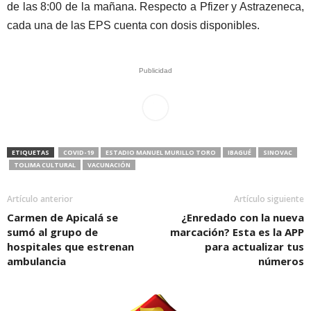
de las 8:00 de la mañana. Respecto a Pfizer y Astrazeneca,
cada una de las EPS cuenta con dosis disponibles.
Publicidad
ETIQUETAS
COVID-19
ESTADIO MANUEL MURILLO TORO
IBAGUÉ
SINOVAC
TOLIMA CULTURAL
VACUNACIÓN
Artículo anterior
Artículo siguiente
Carmen de Apicalá se
¿Enredado con la nueva
sumó al grupo de
marcación? Esta es la APP
hospitales que estrenan
para actualizar tus
ambulancia
números