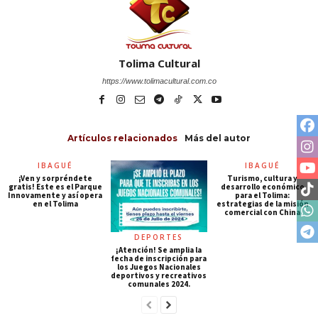
Tolima Cultural
https://www.tolimacultural.com.co
Artículos relacionados
Más del autor
IBAGUÉ
IBAGUÉ
¡Ven y sorpréndete
Turismo, cultura y
gratis! Este es el Parque
desarrollo económico
Innovamente y así opera
para el Tolima:
en el Tolima
estrategias de la misión
comercial con China
DEPORTES
¡Atención! Se amplia la
fecha de inscripción para
los Juegos Nacionales
deportivos y recreativos
comunales 2024.