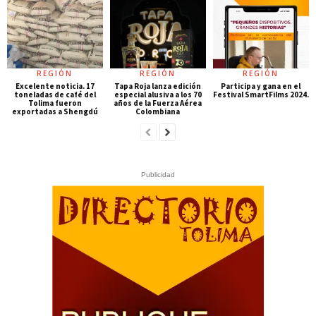
REGIÓN
REGIÓN
REGIÓN
Excelente noticia. 17
Tapa Roja lanza edición
Participa y gana en el
toneladas de café del
especial alusiva a los 70
Festival SmartFilms 2024.
Tolima fueron
años de la Fuerza Aérea
exportadas a Shengdú
Colombiana
Publicidad