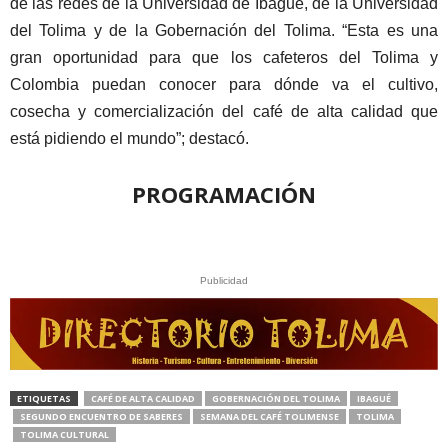
de las redes de la Universidad de Ibagué, de la Universidad
del Tolima y de la Gobernación del Tolima. “Esta es una
gran oportunidad para que los cafeteros del Tolima y
Colombia puedan conocer para dónde va el cultivo,
cosecha y comercialización del café de alta calidad que
está pidiendo el mundo”; destacó.
PROGRAMACIÓN
Publicidad
ETIQUETAS
CAFÉ DE ALTA CALIDAD
GOBERNACIÓN DEL TOLIMA
IBAGUÉ
SEGUNDO ENCUENTRO DE SABERES
SEMANA DEL CAFÉ TOLIMENSE
TOLIMA
TOLIMA CULTURAL