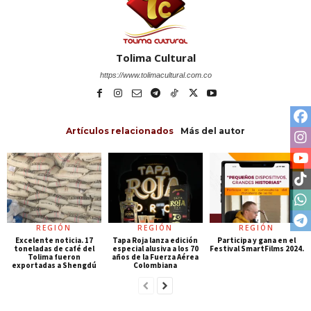
Tolima Cultural
https://www.tolimacultural.com.co
Artículos relacionados
Más del autor
REGIÓN
REGIÓN
REGIÓN
Excelente noticia. 17
Tapa Roja lanza edición
Participa y gana en el
toneladas de café del
especial alusiva a los 70
Festival SmartFilms 2024.
Tolima fueron
años de la Fuerza Aérea
exportadas a Shengdú
Colombiana