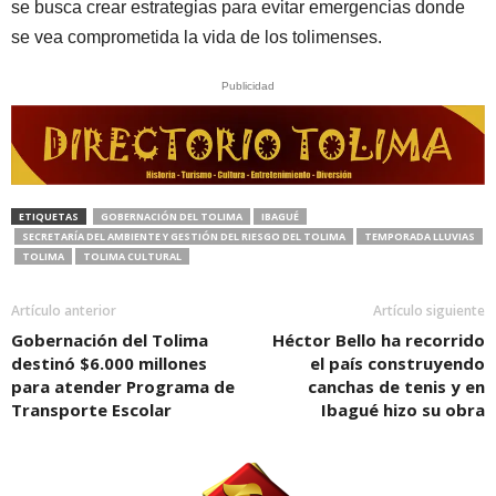
se busca crear estrategias para evitar emergencias donde
se vea comprometida la vida de los tolimenses.
Publicidad
ETIQUETAS
GOBERNACIÓN DEL TOLIMA
IBAGUÉ
SECRETARÍA DEL AMBIENTE Y GESTIÓN DEL RIESGO DEL TOLIMA
TEMPORADA LLUVIAS
TOLIMA
TOLIMA CULTURAL
Artículo anterior
Artículo siguiente
Gobernación del Tolima
Héctor Bello ha recorrido
destinó $6.000 millones
el país construyendo
para atender Programa de
canchas de tenis y en
Transporte Escolar
Ibagué hizo su obra