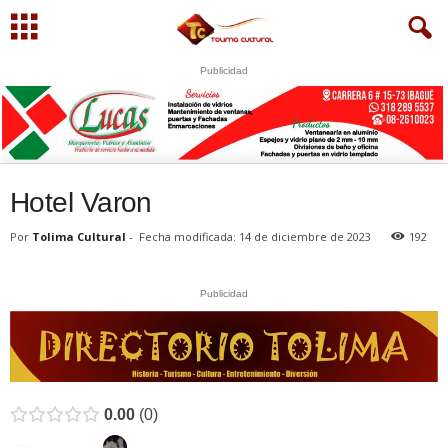
Publicidad
S
U
WhatsApp
+573249605958
Hotel Varon
Por
Tolima Cultural
-
Fecha modificada: 14 de diciembre de 2023
192
Publicidad
0.00
0