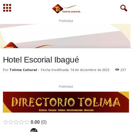
Publicidad
N
U
S
E
WhatsApp
+573249605958
Hotel Escorial Ibagué
Por
Tolima Cultural
-
Fecha modificada: 14 de diciembre de 2023
237
Publicidad
0.00
0