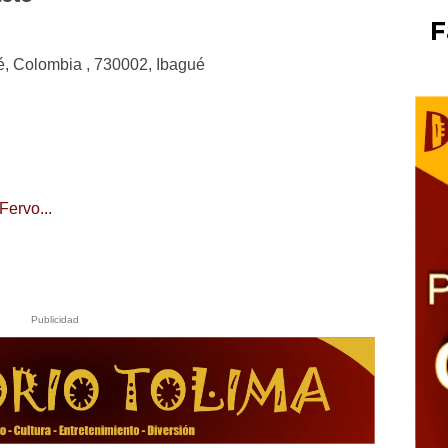
F
ué, Colombia , 730002, Ibagué
Fervo...
Publicidad