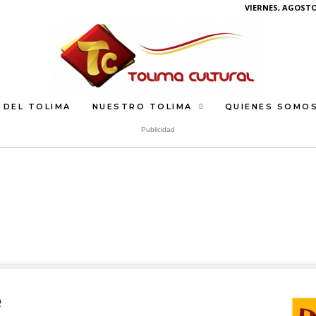
VIERNES, AGOSTO 
 DEL TOLIMA
NUESTRO TOLIMA
QUIENES SOMO
Publicidad
What
G
E
S
U
N
e