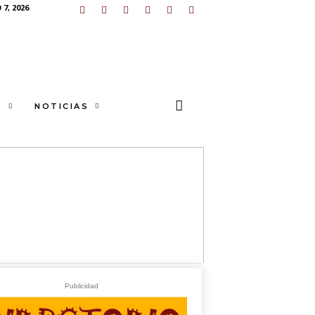
7, 2026
S
NOTICIAS
sApp
+573249605958
O
Publicidad