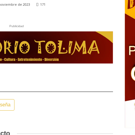
 noviembre de 2023
171
Publicidad
eseña
acto