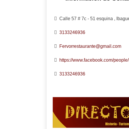
Calle 57 # 7c - 51 esquina , Ibag
3133246936
Fervorrestaurante@gmail.com
https://www.facebook.com/people/
3133246936