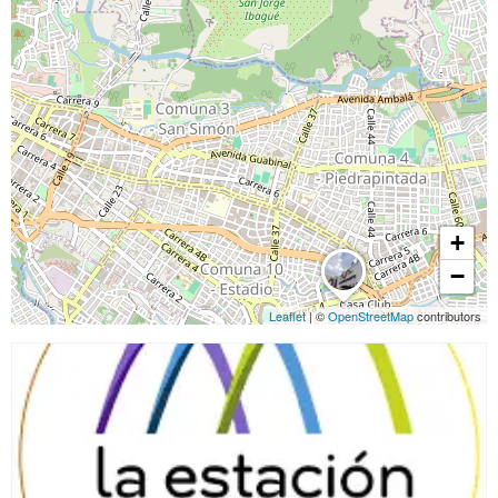
+
−
Leaflet
| ©
OpenStreetMap
contributors