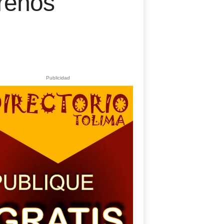
reños
Publicidad