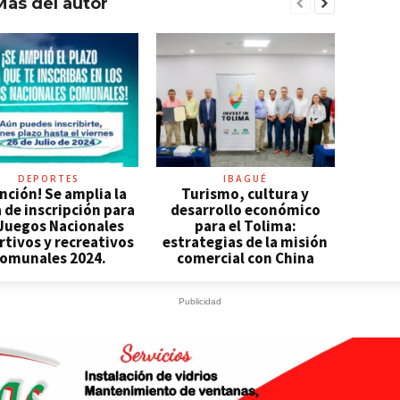
Más del autor
DEPORTES
IBAGUÉ
nción! Se amplia la
Turismo, cultura y
 de inscripción para
desarrollo económico
 Juegos Nacionales
para el Tolima:
tivos y recreativos
estrategias de la misión
omunales 2024.
comercial con China
Publicidad