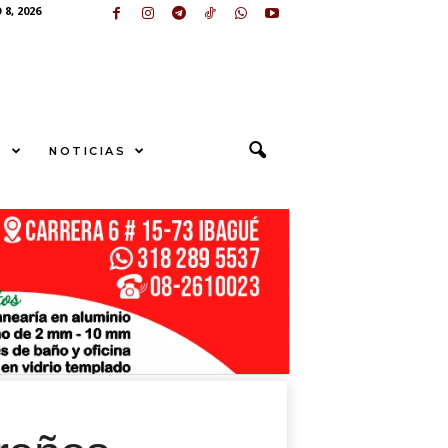
8, 2026
S
NOTICIAS
S
U
N
G
E
sApp
+573249605958