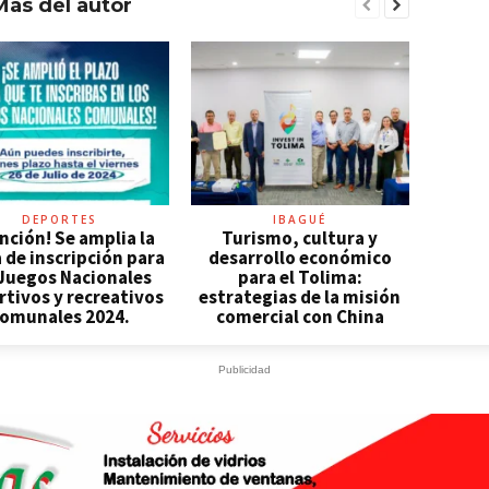
Más del autor
DEPORTES
IBAGUÉ
nción! Se amplia la
Turismo, cultura y
 de inscripción para
desarrollo económico
 Juegos Nacionales
para el Tolima:
tivos y recreativos
estrategias de la misión
omunales 2024.
comercial con China
Publicidad