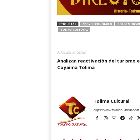
ETIQUETAS
APOYO ECONÓMICO
BOLSA MERCAN
TOLIMA CULTURAL
Artículo anterior
Analizan reactivación del turismo e
Coyaima Tolima
Tolima Cultural
https://www.tolimacultural.com