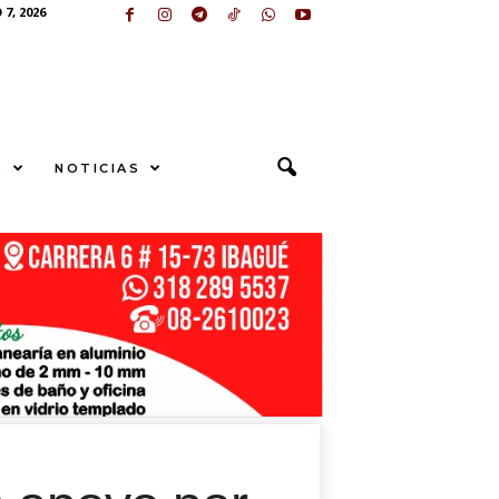
7, 2026
S
NOTICIAS
U
N
G
E
sApp
+573249605958