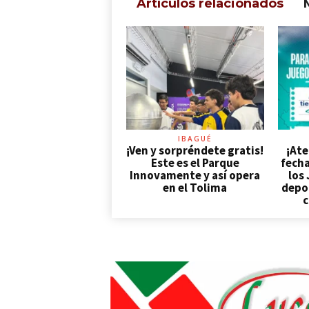
Artículos relacionados
IBAGUÉ
¡Ven y sorpréndete gratis!
¡Ate
Este es el Parque
fecha
Innovamente y así opera
los
en el Tolima
depor
c