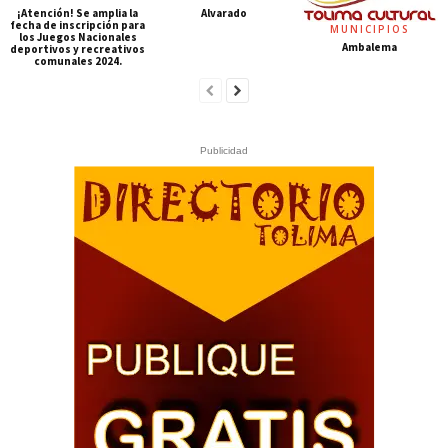
¡Atención! Se amplia la
Alvarado
fecha de inscripción para
MUNICIPIOS
los Juegos Nacionales
Ambalema
deportivos y recreativos
comunales 2024.
Publicidad