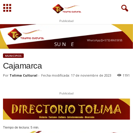
Publicidad
WhatsApp
+573249605958
Í
U
S
U
N
E
G
O
C
I
O
A
Q
MUNICIPIOS
Cajamarca
Por
Tolima Cultural
-
Fecha modificada: 17 de noviembre de 2023
1191
Publicidad
Tiempo de lectura:
5
min.