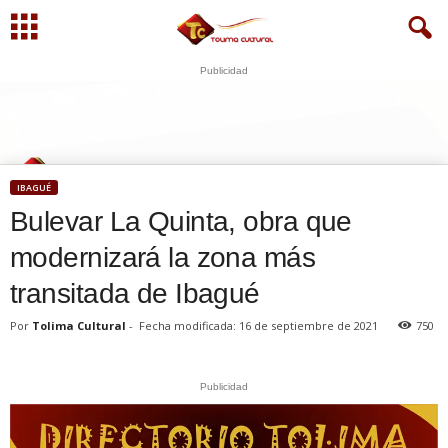
Publicidad
S
U
WhatsApp
+573249605958
IBAGUÉ
Bulevar La Quinta, obra que
modernizará la zona más
transitada de Ibagué
Por
Tolima Cultural
-
Fecha modificada: 16 de septiembre de 2021
750
Publicidad