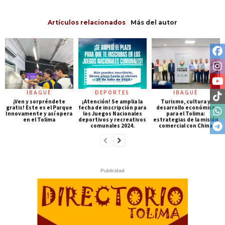
Artículos relacionados
Más del autor
IBAGUÉ
DEPORTES
IBAGUÉ
¡Ven y sorpréndete
¡Atención! Se amplia la
Turismo, cultura y
gratis! Este es el Parque
fecha de inscripción para
desarrollo económico
Innovamente y así opera
los Juegos Nacionales
para el Tolima:
en el Tolima
deportivos y recreativos
estrategias de la misión
comunales 2024.
comercial con China
Publicidad