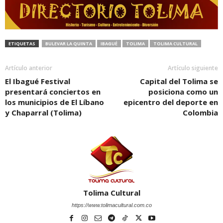
ETIQUETAS
BULEVAR LA QUINTA
IBAGUÉ
TOLIMA
TOLIMA CULTURAL
Artículo anterior
Artículo siguiente
El Ibagué Festival
Capital del Tolima se
presentará conciertos en
posiciona como un
los municipios de El Líbano
epicentro del deporte en
y Chaparral (Tolima)
Colombia
Tolima Cultural
https://www.tolimacultural.com.co