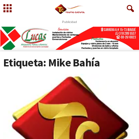
Publicidad
S
U
WhatsApp
+573249605958
Etiqueta: Mike Bahía