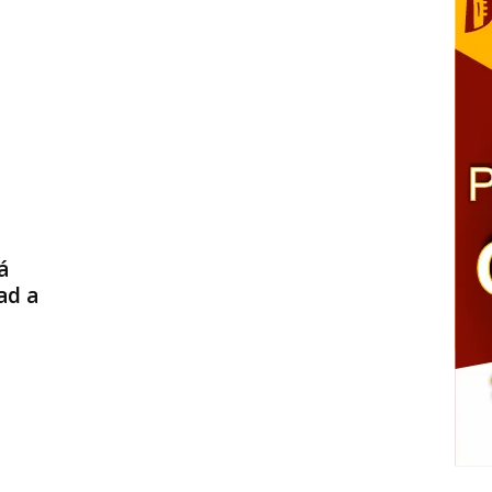
á
ad a