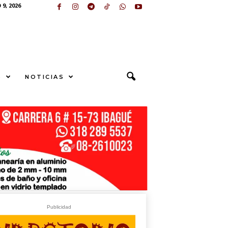
9, 2026
S
NOTICIAS
U
N
G
S
E
sApp
+573249605958
Publicidad