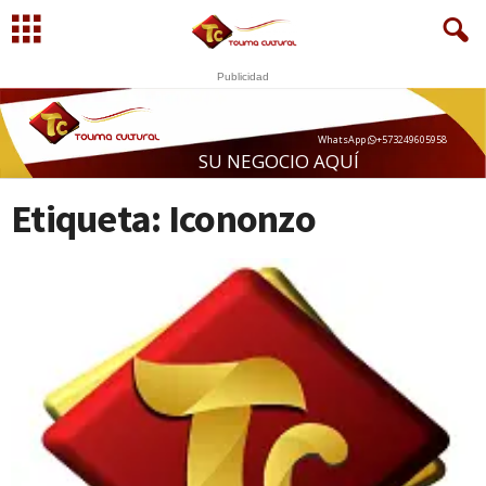
Publicidad
WhatsApp
+573249605958
S
U
N
E
G
O
C
I
O
A
Q
U
Í
Etiqueta: Icononzo