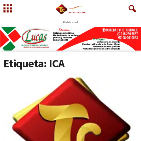
Publicidad
S
U
WhatsApp
+573249605958
Etiqueta: ICA