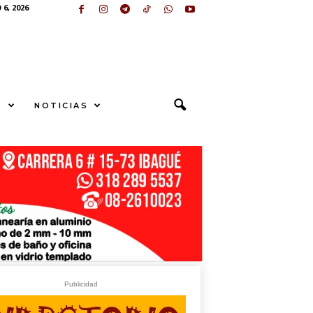
6, 2026
S
NOTICIAS
U
N
G
E
sApp
+573249605958
Publicidad