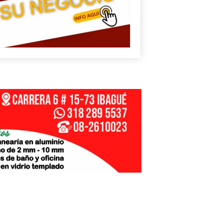
U
N
G
E
sApp
+573249605958