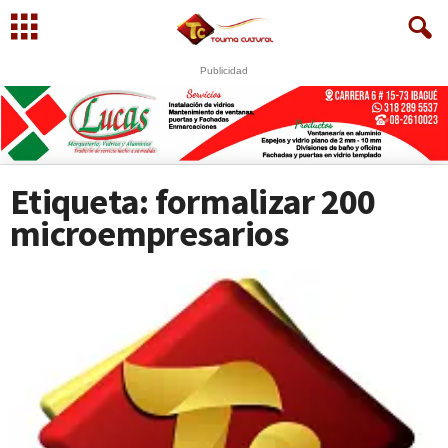
Publicidad
U
S
WhatsApp
+573249605958
Etiqueta: formalizar 200
microempresarios