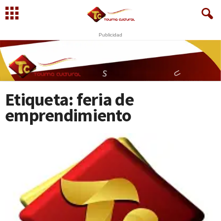
Publicidad
WhatsApp
+573249605958
Q
A
O
S
U
N
E
G
O
C
I
Etiqueta: feria de
emprendimiento