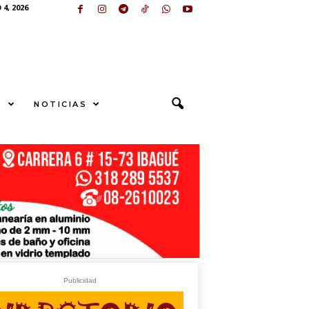
4, 2026
S
NOTICIAS
U
N
G
E
sApp
+573249605958
Publicidad