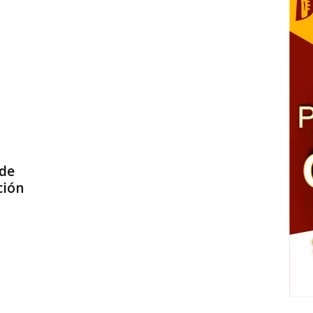
 de
ción