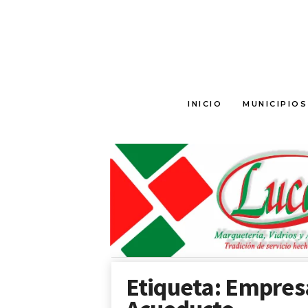
T
INICIO
MUNICIPIOS
o
l
i
m
a
C
u
l
t
u
r
a
Etiqueta: Empres
l