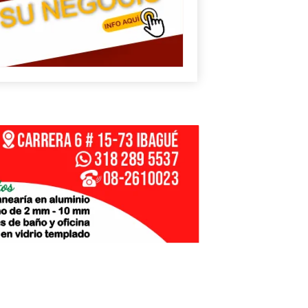
N
G
E
sApp
+573249605958