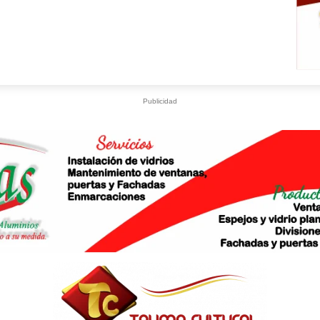
Publicidad
U
S
What