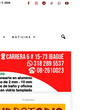
7, 2026
S
NOTICIAS
N
G
E
sApp
+573249605958
Publicidad