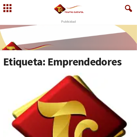
Publicidad
U
S
N
WhatsApp
+573249605958
Etiqueta: Emprendedores