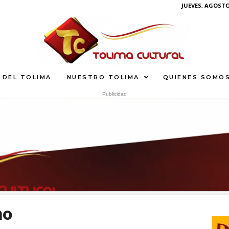
JUEVES, AGOSTO 
 DEL TOLIMA
NUESTRO TOLIMA
QUIENES SOMO
Publicidad
What
G
E
S
U
N
mo