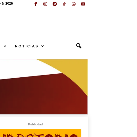
6, 2026
S
NOTICIAS
sApp
+573249605958
O
Publicidad