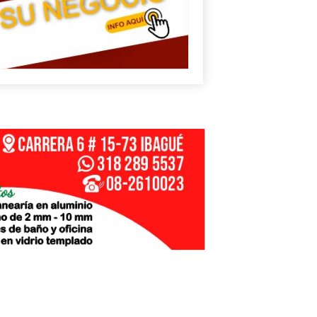
U
N
G
E
sApp
+573249605958