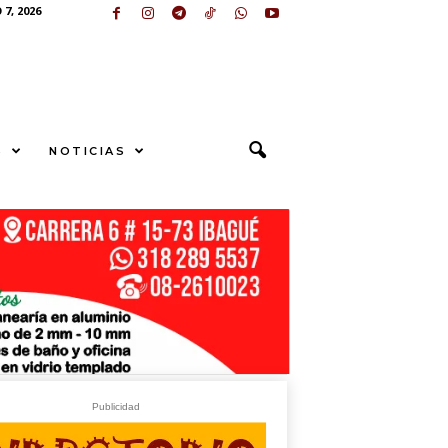
7, 2026
S
NOTICIAS
U
N
G
E
sApp
+573249605958
Publicidad