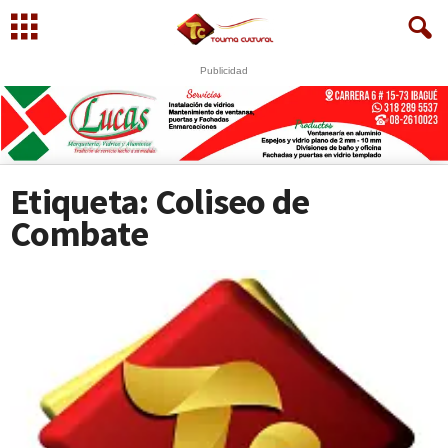
Publicidad
U
S
WhatsApp
+573249605958
Etiqueta: Coliseo de
Combate