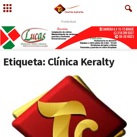
Publicidad
U
S
WhatsApp
+573249605958
Etiqueta: Clínica Keralty