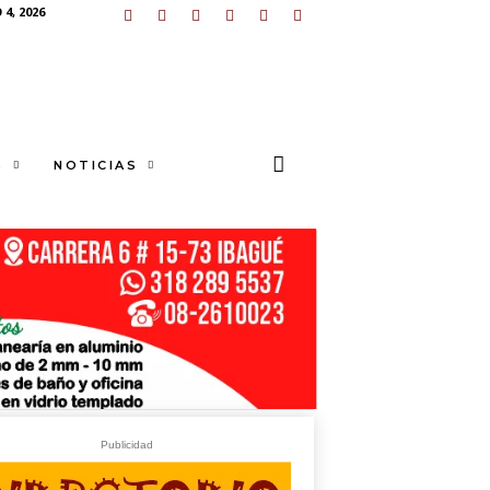
4, 2026
S
NOTICIAS
U
N
G
E
sApp
+573249605958
Publicidad