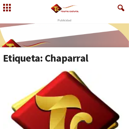
Publicidad
S
U
WhatsApp
+573249605958
Etiqueta: Chaparral