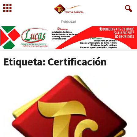
Publicidad
U
S
WhatsApp
+573249605958
Etiqueta: Certificación