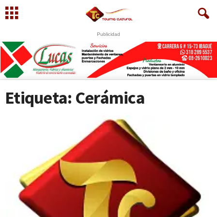
Publicidad
U
S
WhatsApp
+573249605958
Etiqueta: Cerámica