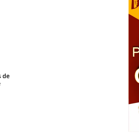
s de
e