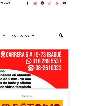
6, 2026
S
NOTICIAS
S
U
N
G
E
sApp
+573249605958
Publicidad