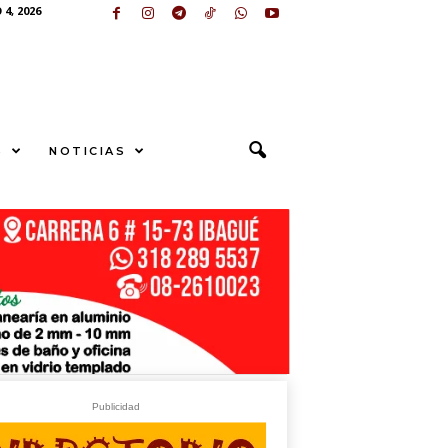
4, 2026
S
NOTICIAS
N
G
E
sApp
+573249605958
Publicidad