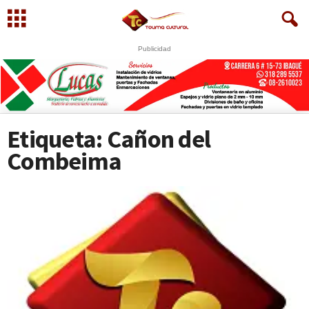
Publicidad
U
S
WhatsApp
+573249605958
Etiqueta: Cañon del
Combeima